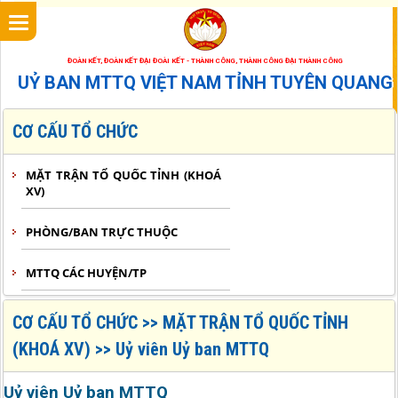
<
ĐOÀN KẾT, ĐOÀN KẾT ĐẠI ĐOÀI KẾT - THÀNH CÔNG, THÀNH CÔNG ĐẠI THÀNH CÔNG
UỶ BAN MTTQ VIỆT NAM TỈNH TUYÊN QUANG
CƠ CẤU TỔ CHỨC
MẶT TRẬN TỔ QUỐC TỈNH (KHOÁ
XV)
PHÒNG/BAN TRỰC THUỘC
MTTQ CÁC HUYỆN/TP
CƠ CẤU TỔ CHỨC >> MẶT TRẬN TỔ QUỐC TỈNH
(KHOÁ XV) >> Uỷ viên Uỷ ban MTTQ
Uỷ viên Uỷ ban MTTQ