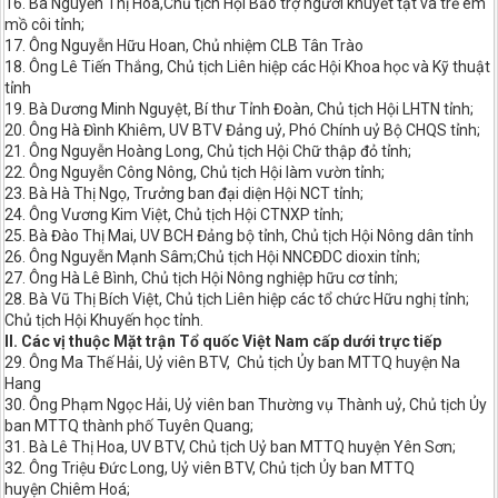
16. Bà Nguyễn Thị Hòa,Chủ tịch Hội Bảo trợ người khuyết tật và trẻ em
mồ côi tỉnh;
17. Ông Nguyễn Hữu Hoan, Chủ nhiệm CLB Tân Trào
18. Ông Lê Tiến Thắng, Chủ tịch Liên hiệp các Hội Khoa học và Kỹ thuật
tỉnh
19. Bà Dương Minh Nguyệt, Bí thư Tỉnh Đoàn, Chủ tịch Hội LHTN tỉnh;
20. Ông Hà Đình Khiêm, UV BTV Đảng uỷ, Phó Chính uỷ Bộ CHQS tỉnh;
21. Ông Nguyễn Hoàng Long, Chủ tịch Hội Chữ thập đỏ tỉnh;
22. Ông Nguyễn Công Nông, Chủ tịch Hội làm vườn tỉnh;
23. Bà Hà Thị Ngọ, Trưởng ban đại diện Hội NCT tỉnh;
24. Ông Vương Kim Việt, Chủ tịch Hội CTNXP tỉnh;
25. Bà Đào Thị Mai, UV BCH Đảng bộ tỉnh, Chủ tịch Hội Nông dân tỉnh
26. Ông Nguyễn Mạnh Sâm;Chủ tịch Hội NNCĐDC dioxin tỉnh;
27. Ông Hà Lê Bình, Chủ tịch Hội Nông nghiệp hữu cơ tỉnh;
28. Bà Vũ Thị Bích Việt, Chủ tịch Liên hiệp các tổ chức Hữu nghị tỉnh;
Chủ tịch Hội Khuyến học tỉnh.
II. Các vị thuộc Mặt trận Tổ quốc Việt Nam cấp dưới trực tiếp
29. Ông Ma Thế Hải, Uỷ viên BTV, Chủ tịch Ủy ban MTTQ huyện Na
Hang
30. Ông Phạm Ngọc Hải, Uỷ viên ban Thường vụ Thành uỷ, Chủ tịch Ủy
ban MTTQ thành phố Tuyên Quang;
31. Bà Lê Thị Hoa, UV BTV, Chủ tịch Uỷ ban MTTQ huyện Yên Sơn;
32. Ông Triệu Đức Long, Uỷ viên BTV, Chủ tịch Ủy ban MTTQ
huyện Chiêm Hoá;