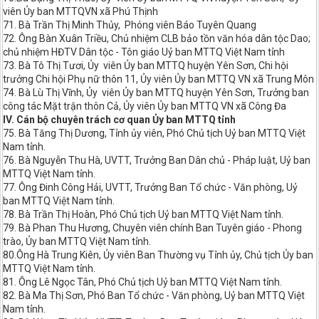
viên Ủy ban MTTQVN xã Phú Thịnh
71. Bà Trần Thị Minh Thủy, Phóng viên Báo Tuyên Quang
72. Ông Bàn Xuân Triều, Chủ nhiệm CLB bảo tồn văn hóa dân tộc Dao;
chủ nhiệm HĐTV Dân tộc - Tôn giáo Uỷ ban MTTQ Việt Nam tỉnh
73. Bà Tô Thị Tươi, Ủy viên Ủy ban MTTQ huyện Yên Sơn, Chi hội
trưởng Chi hội Phụ nữ thôn 11, Ủy viên Ủy ban MTTQ VN xã Trung Môn
74. Bà Lù Thị Vĩnh, Ủy viên Ủy ban MTTQ huyện Yên Sơn, Trưởng ban
công tác Mặt trận thôn Cả, Ủy viên Ủy ban MTTQ VN xã Công Đa
IV. Cán bộ chuyên trách cơ quan Ủy ban MTTQ tỉnh
75. Bà Tăng Thị Dương, Tỉnh ủy viên, Phó Chủ tịch Uỷ ban MTTQ Việt
Nam tỉnh.
76. Bà Nguyễn Thu Hà, UVTT, Trưởng Ban Dân chủ - Pháp luật, Uỷ ban
MTTQ Việt Nam tỉnh.
77. Ông Đinh Công Hải, UVTT, Trưởng Ban Tổ chức - Văn phòng, Uỷ
ban MTTQ Việt Nam tỉnh.
78. Bà Trần Thị Hoàn, Phó Chủ tịch Uỷ ban MTTQ Việt Nam tỉnh.
79. Bà Phan Thu Hương, Chuyên viên chính Ban Tuyên giáo - Phong
trào, Ủy ban MTTQ Việt Nam tỉnh.
80.Ông Hà Trung Kiên, Ủy viên Ban Thường vụ Tỉnh ủy, Chủ tịch Ủy ban
MTTQ Việt Nam tỉnh.
81. Ông Lê Ngọc Tân, Phó Chủ tịch Uỷ ban MTTQ Việt Nam tỉnh.
82. Bà Ma Thị Sơn, Phó Ban Tổ chức - Văn phòng, Uỷ ban MTTQ Việt
Nam tỉnh.