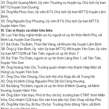
33. Ông Đỗ Quang Minh, Uỷ viên Thường vụ Huyện ủy, Chủ tịch Ủy ban
MTTQ huyện Sơn Dương;
34. Ông Ma Phúc Sơn, Uỷ viên BTV, Chủ tịch Ủy ban MTTQ huyện Lâm
Bình;
35. Ông Nguyễn Duy Phượng, Uỷ viên BTV, Chủ tịch Ủy ban MTTQ
huyện Hàm Yên;
III. Các vị thuộc cá nhân tiêu biểu
36. Lục Văn Bảy, nghệ nhân ưu tú; người có uy tín thôn Ninh Phú, xã
Ninh Lai, huyện Sơn Dương
37. Bà Chẩu Thị Biên, Thôn Nà Vàng, xã Khuôn Hà, huyện Lâm Bình
38. Ông Lý Văn Bình, Ủy viên Ủy ban MTTQ VN huyện Yên Sơn; Ủy viên
Ủy ban MTTQVN xã Tân Tiến; người có uy tín thôn 7
39. Bà Trần Thị Chân, người có uy tín thôn Làng Rèn 1, xã Tân Tiến,
huyện Yên Sơn
40. Ông Hoàng Văn Chi, Trưởng quản nhiệm Hội thánh Hiệp Một xã
Hùng Lợi, huyện Yên Sơn
41. Ông Chư Văn Chung, Chủ tịch Hội chữ thập đỏ xã Trung Hà
42. Ông Vũ Đình Công, Nguyên Phó GĐ Sở Công thương
43. Bà Đặng Thị Đàm, người có uy tín thôn 8 Minh Quang, xã Minh
Hương, huyện Hàm Yên
44. Ông Sầm Văn Đạo, Phó bí thư chi bộ, trưởng ban CTMT thôn Mãn
Hóa; Chủ nhiệm CLB bảo tồn văn hóa dân tộc Sán Chay xã Đại Phú
45. Ông Ma Văn Dự, Bí thư Chi bộ. Trưởng thôn Đồng Tâm, xã Bình