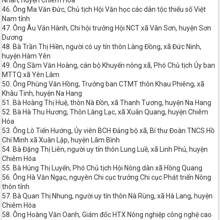
Nhân, huyện Chiêm Hóa
46. Ông Ma Văn Đức, Chủ tịch Hội Văn học các dân tộc thiểu số Việt
Nam tỉnh
47. Ông Âu Văn Hành, Chi hội trưởng Hội NCT xã Vân Sơn, huyện Sơn
Dương
48. Bà Trần Thị Hiền, người có uy tín thôn Làng Đồng, xã Đức Ninh,
huyện Hàm Yên
49. Ông Sầm Văn Hoàng, cán bộ Khuyến nông xã, Phó Chủ tịch Ủy ban
MTTQ xã Yên Lâm
50. Ông Phùng Văn Hồng, Trưởng ban CTMT thôn Khau Phiêng, xã
Khâu Tinh, huyện Na Hang
51. Bà Hoàng Thị Huệ, thôn Nà Đồn, xã Thanh Tương, huyện Na Hang
52. Bà Hà Thu Hương, Thôn Làng Lạc, xã Xuân Quang, huyện Chiêm
Hóa
53. Ông Lò Tiến Hướng, Ủy viên BCH Đảng bộ xã, Bí thư Đoàn TNCS Hồ
Chí Minh xã Xuân Lập, huyện Lâm Bình
54. Bà Đặng Thị Liên, người uy tín thôn Lung Luề, xã Linh Phú, huyện
Chiêm Hóa
55. Bà Húng Thị Luyến, Phó Chủ tịch Hội Nông dân xã Hồng Quang
56. Ông Hà Văn Ngạc, nguyên Chi cục trưởng Chi cục Phát triển Nông
thôn tỉnh
57. Bà Quan Thị Nhung, người uy tín thôn Nà Rùng, xã Hà Lang, huyện
Chiêm Hóa
58. Ông Hoàng Văn Oanh, Giám đốc HTX Nông nghiệp công nghệ cao