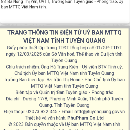
83. Bà Nông Thị Yến, UVTT, Trưởng Ban Tuyên giáo - Phong trào, Uỷ
ban MTTQ Việt Nam tỉnh.
TRANG THÔNG TIN ĐIỆN TỬ UỶ BAN MTTQ
VIỆT NAM TỈNH TUYÊN QUANG
Giấy phép thiết lập Trang TTĐT tổng hợp số 01/GP-TTĐT
ngày 12/03/2025 của Sở Văn hoá, Thể thao và Du lịch tỉnh
Tuyên Quang
Chịu trách nhiệm: Ông Hà Trung Kiên - Uỷ viên BTV Tỉnh uỷ,
Chủ tịch Ủy ban MTTQ Việt Nam tỉnh Tuyên Quang
Trưởng Ban biên tập: Bà Trần Thị Hoàn - Phó Chủ tịch Ủy ban
MTTQ Việt Nam tỉnh Tuyên Quang
Biên tập và Quản trị :Ban Tuyên giáo - Phong trào
Địa chỉ : Đường 17/8, Phường Minh Xuân, Thành phố Tuyên
Quang, Tỉnh Tuyên Quang
Điện thoại: 02073 822 345 - Email: mttq@tuyenquang.gov.vn
Thiết kế và vận hành:
PhuPham Co.Ltd
© 2023 Bản quyền thuộc về Uỷ ban MTTQ Việt Nam tỉnh