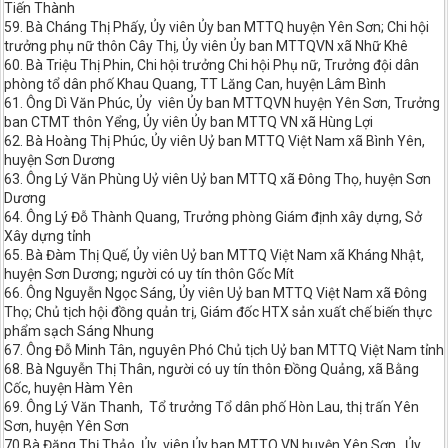
Tiến Thành
59. Bà Cháng Thị Phấy, Ủy viên Ủy ban MTTQ huyện Yên Sơn; Chi hội
trưởng phụ nữ thôn Cây Thị, Ủy viên Ủy ban MTTQVN xã Nhữ Khê
60. Bà Triệu Thị Phin, Chi hội trưởng Chi hội Phụ nữ, Trưởng đội dân
phòng tổ dân phố Khau Quang, TT Lăng Can, huyện Lâm Bình
61. Ông Dì Văn Phúc, Ủy viên Ủy ban MTTQVN huyện Yên Sơn, Trưởng
ban CTMT thôn Yểng, Ủy viên Ủy ban MTTQ VN xã Hùng Lợi
62. Bà Hoàng Thị Phúc, Ủy viên Uỷ ban MTTQ Việt Nam xã Bình Yên,
huyện Sơn Dương
63. Ông Lý Văn Phùng Uỷ viên Uỷ ban MTTQ xã Đông Thọ, huyện Sơn
Dương
64. Ông Lý Đỗ Thành Quang, Trưởng phòng Giám định xây dựng, Sở
Xây dựng tỉnh
65. Bà Đàm Thị Quế, Ủy viên Uỷ ban MTTQ Việt Nam xã Kháng Nhật,
huyện Sơn Dương; người có uy tín thôn Gốc Mít
66. Ông Nguyễn Ngọc Sáng, Ủy viên Uỷ ban MTTQ Việt Nam xã Đông
Thọ; Chủ tịch hội đồng quản trị, Giám đốc HTX sản xuất chế biến thực
phẩm sạch Sáng Nhung
67. Ông Đỗ Minh Tân, nguyên Phó Chủ tịch Uỷ ban MTTQ Việt Nam tỉnh
68. Bà Nguyễn Thị Thân, người có uy tín thôn Đồng Quảng, xã Bằng
Cốc, huyện Hàm Yên
69. Ông Lý Văn Thanh, Tổ trưởng Tổ dân phố Hòn Lau, thị trấn Yên
Sơn, huyện Yên Sơn
70.Bà Đặng Thị Thảo, Ủy viên Ủy ban MTTQ VN huyện Yên Sơn, Ủy