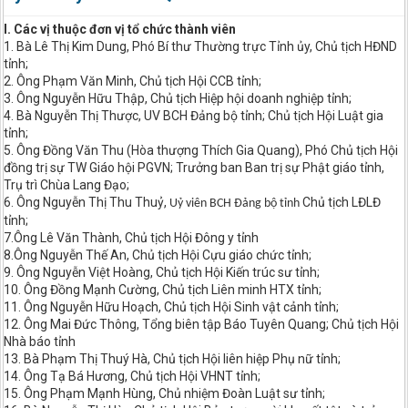
I. Các vị thuộc đơn vị tổ chức thành viên
1. Bà Lê Thị Kim Dung, Phó Bí thư Thường trực Tỉnh ủy, Chủ tịch HĐND
tỉnh;
2. Ông Phạm Văn Minh, Chủ tịch Hội CCB tỉnh;
3. Ông Nguyễn Hữu Thập, Chủ tịch Hiệp hội doanh nghiệp tỉnh;
4. Bà Nguyễn Thị Thược, UV BCH Đảng bộ tỉnh; Chủ tịch Hội Luật gia
tỉnh;
5. Ông Đồng Văn Thu (Hòa thượng Thích Gia Quang), Phó Chủ tịch Hội
đồng trị sự TW Giáo hội PGVN; Trưởng ban Ban trị sự Phật giáo tỉnh,
Trụ trì Chùa Lang Đạo;
6. Ông Nguyễn Thị Thu Thuỷ,
Chủ tịch LĐLĐ
Uỷ viên BCH Đảng bộ tỉnh
tỉnh;
7.Ông Lê Văn Thành, Chủ tịch Hội Đông y tỉnh
8.Ông Nguyễn Thế An, Chủ tịch Hội Cựu giáo chức tỉnh;
9. Ông Nguyễn Việt Hoàng, Chủ tịch Hội Kiến trúc sư tỉnh;
10. Ông Đồng Mạnh Cường, Chủ tịch Liên minh HTX tỉnh;
11. Ông Nguyễn Hữu Hoạch, Chủ tịch Hội Sinh vật cảnh tỉnh;
12. Ông Mai Đức Thông, Tổng biên tập Báo Tuyên Quang; Chủ tịch Hội
Nhà báo tỉnh
13. Bà Phạm Thị Thuý Hà, Chủ tịch Hội liên hiệp Phụ nữ tỉnh;
14. Ông Tạ Bá Hương, Chủ tịch Hội VHNT tỉnh;
15. Ông Phạm Mạnh Hùng, Chủ nhiệm Đoàn Luật sư tỉnh;