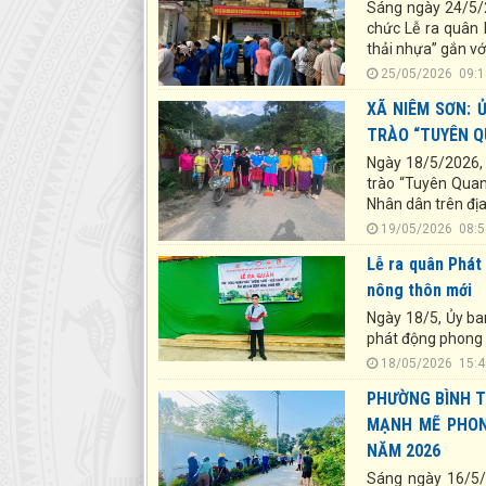
Sáng ngày 24/5/2
chức Lễ ra quân 
thải nhựa” gắn vớ
25/05/2026 0
XÃ NIÊM SƠN: 
TRÀO “TUYÊN Q
Ngày 18/5/2026,
trào “Tuyên Quang
Nhân dân trên địa
19/05/2026 0
Lễ ra quân Phát
nông thôn mới
Ngày 18/5, Ủy ba
phát động phong 
18/05/2026 1
PHƯỜNG BÌNH T
MẠNH MẼ PHON
NĂM 2026
Sáng ngày 16/5/