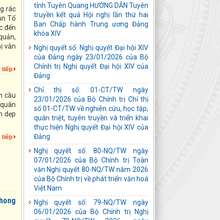
Đảng
g rác
ận Tổ
Chỉ thị số: 01-CT/TW ngày
ức đến
23/01/2026 của Bộ Chính trị Chỉ thị
quản,
số 01-CT/TW về nghiên cứu, học tập,
ị văn
quán triệt, tuyên truyền và triển khai
thực hiện Nghị quyết Đại hội XIV của
Đảng
 tiếp
Nghị quyết số: 80-NQ/TW ngày
07/01/2026 của Bộ Chính trị Toàn
n cầu
văn Nghị quyết 80-NQ/TW năm 2026
 quân
của Bộ Chính trị về phát triển văn hoá
n dẹp
Việt Nam
Nghị quyết số: 79-NQ/TW ngày
 tiếp
06/01/2026 của Bộ Chính trị Nghị
quyết 79-NQ/TW 2026, ngày
06/01/2026 của Bộ Chính trị về phát
triển kinh tế nhà nước
Quyết định số: 43/QĐ-MTTQ-BTT
ngày 25/11/2025 của Uỷ ban MTTQ
phong
tỉnh Tuyên Quang Quyết định hỗ trợ
kinh phí làm mới và sửa chữa nhà ở