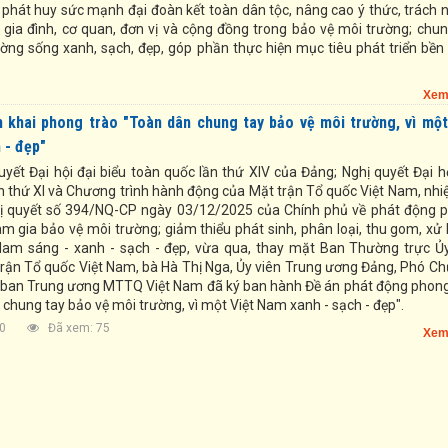
 phát huy sức mạnh đại đoàn kết toàn dân tộc, nâng cao ý thức, trách 
 gia đình, cơ quan, đơn vị và cộng đồng trong bảo vệ môi trường; chun
ờng sống xanh, sạch, đẹp, góp phần thực hiện mục tiêu phát triển bền
Xem
ển khai phong trào "Toàn dân chung tay bảo vệ môi trường, vì một
 - đẹp"
yết Đại hội đại biểu toàn quốc lần thứ XIV của Đảng; Nghị quyết Đại hộ
ần thứ XI và Chương trình hành động của Mặt trận Tổ quốc Việt Nam, nhi
hị quyết số 394/NQ-CP ngày 03/12/2025 của Chính phủ về phát động 
m gia bảo vệ môi trường; giảm thiểu phát sinh, phân loại, thu gom, xử 
 Nam sáng - xanh - sạch - đẹp, vừa qua, thay mặt Ban Thường trực Ủ
rận Tổ quốc Việt Nam, bà Hà Thị Nga, Ủy viên Trung ương Đảng, Phó Chủ
 ban Trung ương MTTQ Việt Nam đã ký ban hành Đề án phát động phong
 chung tay bảo vệ môi trường, vì một Việt Nam xanh - sạch - đẹp".
4:00
Đã xem: 75
Xem