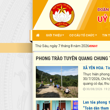
ĐOÀN 
UỶ
GIỚI THIỆU
CƠ CẤU TỔ CHỨC
TIN 
Thứ Sáu, ngày 7 tháng 8 năm 2026
PHONG TRÀO TUYÊN QUANG CHUNG T
XÃ YÊN HOA: Tíc
Thực hiện phong 
30/7/2026, Chi hộ
quang cỏ dại, thu
30/08/2026 1
Lan tỏa phong t
“Toàn dân tham 