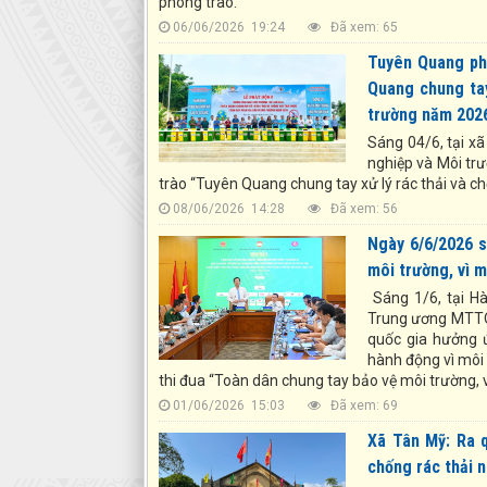
phong trào.
06/06/2026 19:24
Đã xem: 65
Tuyên Quang ph
Quang chung tay
trường năm 202
Sáng 04/6, tại x
nghiệp và Môi tr
trào “Tuyên Quang chung tay xử lý rác thải và 
08/06/2026 14:28
Đã xem: 56
Ngày 6/6/2026 s
môi trường, vì m
Sáng 1/6, tại Hà
Trung ương MTTQ 
quốc gia hưởng ứ
hành động vì môi
thi đua “Toàn dân chung tay bảo vệ môi trường, v
01/06/2026 15:03
Đã xem: 69
Xã Tân Mỹ: Ra 
chống rác thải 