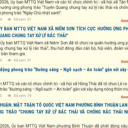
026, Ủy ban MTTQ Việt Nam và các tổ chức chính trị - xã hội xã Tân 
hưởng ứng phong trào “Tuyên Quang chung tay xử lý rác thải và chốn
i phong trào “Ngày Chủ nhật xanh”.
9:14
Đã xem: 51
Xem
ỦY BAN MTTQ VIỆT NAM XÃ NIÊM SƠN TÍCH CỰC HƯỞNG ỨNG P
UANG CHUNG TAY XỬ LÝ RÁC THẢI"
 Ủy ban MTTQ Việt Nam xã Niêm Sơn đã tổ chức ra quân hưởng ứng 
 chung tay xử lý rác thải”, thu hút đông đảo cán bộ, hội viên, đoàn vi
 bàn tham gia.
8:54
Đã xem: 91
Xem
 động phong trào “Đường sáng – Ngõ sạch – An toàn” gắn với xây
n MTTQ và các tổ chức chính trị - xã hội xã Hồng Thái đã tổ chức Lễ ra
trào “Đường sáng – Ngõ sạch – An toàn” gắn với xây dựng nông thôn mớ
5:40
Đã xem: 76
Xem
HUẬN: MẶT TRẬN TỔ QUỐC VIỆT NAM PHƯỜNG BÌNH THUẬN LAN
G TRÀO “CHUNG TAY XỬ LÝ RÁC THẢI VÀ CHỐNG RÁC THẢI N
2026, Ủy ban MTTQ Việt Nam phường Bình Thuận đã phát động sâu