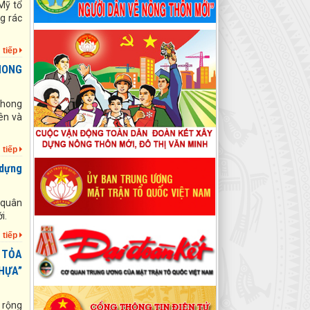
Mỹ tổ
2026 - 2031
g rác
Hướng dẫn số: 06/HD-MTTQ-BTT
ngày 10/09/2025 của Uỷ ban MTTQ
 tiếp
tỉnh Tuyên Quang Hướng dẫn tổ chức
Đại hội đại biểu Mặt trận Tổ quốc Việt
HONG
Nam cấp xã, nhiệm kỳ 2025 - 2030
Hướng dẫn số: 06/HD-MTTQ-BTT
phong
ngày 10/09/2025 của Uỷ ban MTTQ
ên và
tỉnh Tuyên Quang Hướng dẫn tổ chức
Đại hội đại biểu Mặt trận Tổ quốc Việt
 tiếp
Nam cấp xã, nhiệm kỳ 2025 - 2030
 dựng
Kế hoạch số: 12/KH-MTTQ-BTT ngày
10/09/2025 của Uỷ ban MTTQ tỉnh
Tuyên Quang Kế hoạch Tổ chức Đại
 quân
hội đại biểu Mặt trận Tổ quốc Việt
i.
Nam cấp xã, cấp tỉnh nhiệm kỳ 2025 -
 tiếp
2030
 TỎA
HỰA”
Chỉ thị số: Số 07-CT/TW ngày
13/07/2026 của Bộ Chính trị Chỉ thị
số 07-CT/TW ngày 13/7/2026 của
 rộng