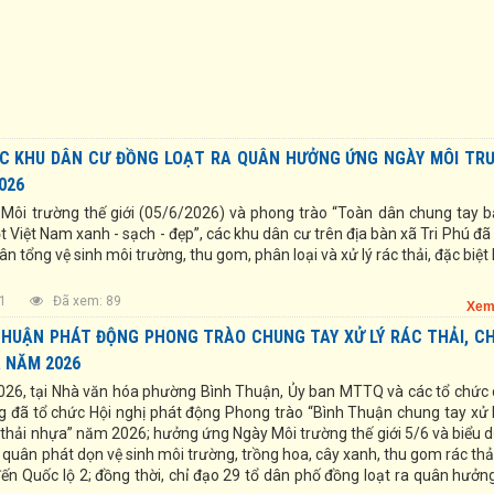
ÁC KHU DÂN CƯ ĐỒNG LOẠT RA QUÂN HƯỞNG ỨNG NGÀY MÔI TR
026
ôi trường thế giới (05/6/2026) và phong trào “Toàn dân chung tay b
t Việt Nam xanh - sạch - đẹp”, các khu dân cư trên địa bàn xã Tri Phú đ
ân tổng vệ sinh môi trường, thu gom, phân loại và xử lý rác thải, đặc biệt 
9:41
Đã xem: 89
Xem
HUẬN PHÁT ĐỘNG PHONG TRÀO CHUNG TAY XỬ LÝ RÁC THẢI, C
 NĂM 2026
26, tại Nhà văn hóa phường Bình Thuận, Ủy ban MTTQ và các tổ chức 
ng đã tổ chức Hội nghị phát động Phong trào “Bình Thuận chung tay xử l
c thải nhựa” năm 2026; hưởng ứng Ngày Môi trường thế giới 5/6 và biểu 
 quân phát dọn vệ sinh môi trường, trồng hoa, cây xanh, thu gom rác thả
ến Quốc lộ 2; đồng thời, chỉ đạo 29 tổ dân phố đồng loạt ra quân hưởn