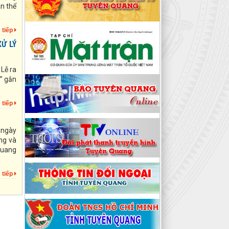
Bộ Chính trị về "Đẩy mạnh học tập,
àn thể
thực hành tư tưởng, đạo đức,
phương pháp, phong cách Hồ Chí
Minh trong giai đoạn phát triển mới"
 tiếp
Ử LÝ
Loại khác số: 183-QĐ/TW ngày
02/06/2026 của Bộ Chính trị Quy
định số 183-QĐ/TW ngày 02/6/2026
Lễ ra
của Bộ Chính trị về quản lý biên chế
” gắn
của hệ thống chính trị
Quyết định số: 209/QĐ-MTTQ-BTT
 tiếp
ngày 30/04/2026 của Uỷ ban MTTQ
tỉnh Tuyên Quang Quyết định về việc
hỗ trợ khắc phục thiệt hại đối với các
 ngày
công trình hạ tầng (đợt 1)
ng và
Quang
Quyết định số: 205/QĐ-MTTQ-BVĐ
ngày 26/04/2026 của Uỷ ban MTTQ
tỉnh Tuyên Quang Quyết định về việc
 tiếp
chi kinh phí phục vụ Lãnh đạo Đảng,
Nhà nước thăm, tặng quà gia đình
chính sách, người nghèo nhân dịp Lễ
30/4 - 1/5 năm 2026
Kế hoạch số: Số: 50/KH-MTTQ-BTT