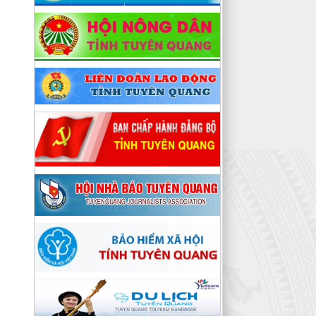
ngày 09/04/2026 của Uỷ ban MTTQ
tỉnh Tuyên Quang KẾ HOẠCH Triển
khai thực hiện phong trào thi đua
“Dân vận khéo” giai đoạn 2026 - 2030
Hướng dẫn số: 06/HD-MTTQ-BTT
ngày 06/04/2026 của Uỷ ban MTTQ
tỉnh Tuyên Quang HƯỚNG DẪN Tuyên
truyền kết quả Hội nghị lần thứ hai
Ban Chấp hành Trung ương Đảng
khóa XIV
Nghị quyết số: Nghị quyết Đại hội XIV
của Đảng ngày 23/01/2026 của Bộ
Chính trị Nghị quyết Đại hội XIV của
Đảng
Chỉ thị số: 01-CT/TW ngày
23/01/2026 của Bộ Chính trị Chỉ thị
số 01-CT/TW về nghiên cứu, học tập,
quán triệt, tuyên truyền và triển khai
thực hiện Nghị quyết Đại hội XIV của
Đảng
Nghị quyết số: 80-NQ/TW ngày