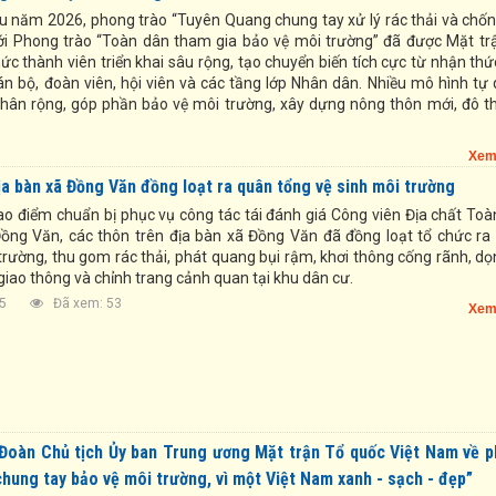
u năm 2026, phong trào “Tuyên Quang chung tay xử lý rác thải và chốn
ới Phong trào “Toàn dân tham gia bảo vệ môi trường” đã được Mặt tr
ức thành viên triển khai sâu rộng, tạo chuyển biến tích cực từ nhận th
n bộ, đoàn viên, hội viên và các tầng lớp Nhân dân. Nhiều mô hình tự 
nhân rộng, góp phần bảo vệ môi trường, xây dựng nông thôn mới, đô th
Xem
ịa bàn xã Đồng Văn đồng loạt ra quân tổng vệ sinh môi trường
o điểm chuẩn bị phục vụ công tác tái đánh giá Công viên Địa chất Toà
ng Văn, các thôn trên địa bàn xã Đồng Văn đã đồng loạt tổ chức ra
trường, thu gom rác thải, phát quang bụi rậm, khơi thông cống rãnh, dọ
iao thông và chỉnh trang cảnh quan tại khu dân cư.
9:35
Đã xem: 53
Xem
 Đoàn Chủ tịch Ủy ban Trung ương Mặt trận Tổ quốc Việt Nam về 
chung tay bảo vệ môi trường, vì một Việt Nam xanh - sạch - đẹp”