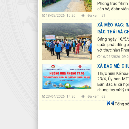
Phong trào “Bình 
cán bộ, đoàn viên
18/05/2026 15:20
Đã xem: 51
XÃ MÈO VẠC: 
RÁC THẢI VÀ C
Sáng ngày 16/5/2
quân phát động p
với thực hiện Ph
16/05/2026 0
XÃ BẮC MÊ: CH
Thực hiện Kế ho
23/4, Ủy ban MT
Ban Bác ái xã hộ
chung tay xử lý r
23/04/2026 14:30
Đã xem: 68
Tổng số