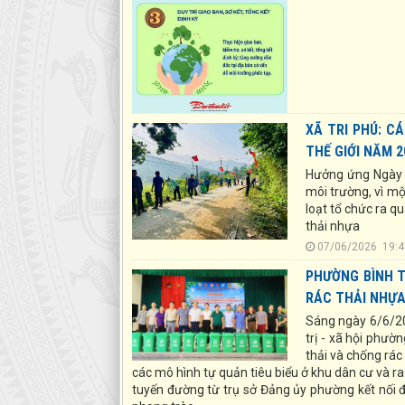
XÃ TRI PHÚ: C
THẾ GIỚI NĂM 2
Hưởng ứng Ngày M
môi trường, vì mộ
loạt tổ chức ra qu
thải nhựa
07/06/2026 1
PHƯỜNG BÌNH T
RÁC THẢI NHỰA
Sáng ngày 6/6/20
trị - xã hội phườ
thải và chống rá
các mô hình tự quản tiêu biểu ở khu dân cư và ra
tuyến đường từ trụ sở Đảng ủy phường kết nối đ