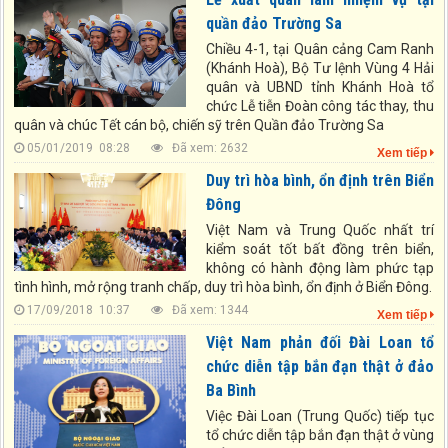
quần đảo Trường Sa
Chiều 4-1, tại Quân cảng Cam Ranh
(Khánh Hoà), Bộ Tư lệnh Vùng 4 Hải
quân và UBND tỉnh Khánh Hoà tổ
chức Lễ tiễn Đoàn công tác thay, thu
quân và chúc Tết cán bộ, chiến sỹ trên Quần đảo Trường Sa
05/01/2019 08:28
Đã xem: 2632
Xem tiếp
Duy trì hòa bình, ổn định trên Biển
Đông
Việt Nam và Trung Quốc nhất trí
kiểm soát tốt bất đồng trên biển,
không có hành động làm phức tạp
tình hình, mở rộng tranh chấp, duy trì hòa bình, ổn định ở Biển Đông.
17/09/2018 10:37
Đã xem: 1344
Xem tiếp
Việt Nam phản đối Đài Loan tổ
chức diễn tập bắn đạn thật ở đảo
Ba Bình
Việc Đài Loan (Trung Quốc) tiếp tục
tổ chức diễn tập bắn đạn thật ở vùng