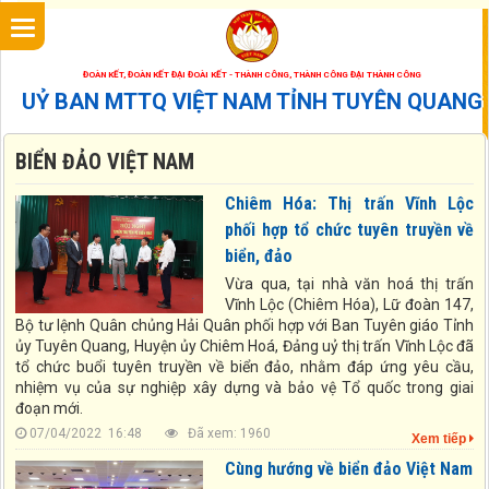
ĐOÀN KẾT, ĐOÀN KẾT ĐẠI ĐOÀI KẾT - THÀNH CÔNG, THÀNH CÔNG ĐẠI THÀNH CÔNG
UỶ BAN MTTQ VIỆT NAM TỈNH TUYÊN QUANG
BIỂN ĐẢO VIỆT NAM
Chiêm Hóa: Thị trấn Vĩnh Lộc
phối hợp tổ chức tuyên truyền về
biển, đảo
Vừa qua, tại nhà văn hoá thị trấn
Vĩnh Lộc (Chiêm Hóa), Lữ đoàn 147,
Bộ tư lệnh Quân chủng Hải Quân phối hợp với Ban Tuyên giáo Tỉnh
ủy Tuyên Quang, Huyện ủy Chiêm Hoá, Đảng uỷ thị trấn Vĩnh Lộc đã
tổ chức buổi tuyên truyền về biển đảo, nhằm đáp ứng yêu cầu,
nhiệm vụ của sự nghiệp xây dựng và bảo vệ Tổ quốc trong giai
đoạn mới.
07/04/2022 16:48
Đã xem: 1960
Xem tiếp
Cùng hướng về biển đảo Việt Nam