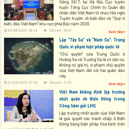
Sáng 24/7, tại Hà Nội, Cục tuyên
huấn Tổng Cục Chính trị Quân đội
nhân dân Việt Nam tổ chức Hội nghị
Tuyên truyền về biển đảo và “Quỹ vì
biển, đảo Việt Nam” khu vực phía Bắc năm 2020.
03/08/2020 08:23
Đã xem: 3529
Xem tiếp
Lập “Tây Sa” và “Nam Sa”: Trung
Quốc vi phạm luật pháp quốc tế
“Chủ quyền” của Trung Quốc ở
Hoàng Sa và Trường Sa là vô căn cứ,
không có giá trị, vi phạm chủ quyền
của Việt Nam đối với hai quần đảo
này.
21/04/2020 07:58
Đã xem: 3129
Xem tiếp
Việt Nam khẳng định lập trường
nhất quán về Biển Đông trong
Công hàm gửi LHQ
Lập trường nhất quán của Việt Nam
là giải quyết các tranh chấp ở Biển
Đông bằng biện pháp hòa bình trên