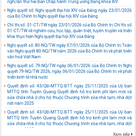
văn hoá Việt Nam
Nghị quyết số: 79-NQ/TW ngày 06/01/2026 của Bộ Chính trị Nghị
quyết 79-NQ/TW 2026, ngày 06/01/2026 của Bộ Chính trị về phát
triển kinh tế nhà nước
Quyết định số: 43/QĐ-MTTQ-BTT ngày 25/11/2025 của Uỷ ban
MTTQ tỉnh Tuyên Quang Quyết định hỗ trợ kinh phí làm mới và
sửa chữa nhà ở cho hộ thuộc Chương trình xóa nhà tạm, nhà dột
nát năm 2025
Quyết định số: 43/QĐ-MTTQ-BTT ngày 25/11/2025 của Uỷ ban
MTTQ tỉnh Tuyên Quang Quyết định hỗ trợ kinh phí làm mới và
sửa chữa nhà ở cho hộ thuộc Chương trình xóa nhà tạm, nhà dột
nát năm 2025
Quyết định số: 382/QĐ-MTTQ-BTT ngày 28/10/2025 của Uỷ ban
MTTQ tỉnh Tuyên Quang Quyết định về việc hỗ trợ kinh phí chênh
lệch đối với nhà ở thuộc 02 Chương trình mục tiêu quốc gia năm
2025, từ nguồn ủng hộ xóa nhà tạm, nhà dột nát
Loại khác số: LỜI KÊU GỌI ngày 10/10/2025 của Uỷ ban MTTQ
tỉnh Tuyên Quang LỜI KÊU GỌI ỦNG HỘ ĐỒNG BÀO BỊ THIỆT HẠI
DO BÃO SỐ 10 GÂY RA Hưởng ứng Lời kêu gọi của Đoàn Chủ tịch
Ủy ban Trung ương MTTQ Việt Nam về việc vận động ủng hộ đồng
bào khắc phục thiệt hại do cơn bão số 10 gây ra; được sự nhất trí
Xem tiếp