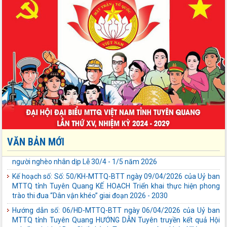
Quyết định số: 209/QĐ-MTTQ-BTT ngày 30/04/2026 của Uỷ ban
MTTQ tỉnh Tuyên Quang Quyết định về việc hỗ trợ khắc phục thiệt
hại đối với các công trình hạ tầng (đợt 1)
Quyết định số: 205/QĐ-MTTQ-BVĐ ngày 26/04/2026 của Uỷ ban
MTTQ tỉnh Tuyên Quang Quyết định về việc chi kinh phí phục vụ
Lãnh đạo Đảng, Nhà nước thăm, tặng quà gia đình chính sách,
người nghèo nhân dịp Lễ 30/4 - 1/5 năm 2026
Kế hoạch số: Số: 50/KH-MTTQ-BTT ngày 09/04/2026 của Uỷ ban
MTTQ tỉnh Tuyên Quang KẾ HOẠCH Triển khai thực hiện phong
trào thi đua “Dân vận khéo” giai đoạn 2026 - 2030
Hướng dẫn số: 06/HD-MTTQ-BTT ngày 06/04/2026 của Uỷ ban
MTTQ tỉnh Tuyên Quang HƯỚNG DẪN Tuyên truyền kết quả Hội
nghị lần thứ hai Ban Chấp hành Trung ương Đảng khóa XIV
VĂN BẢN MỚI
Nghị quyết số: Nghị quyết Đại hội XIV của Đảng ngày 23/01/2026
của Bộ Chính trị Nghị quyết Đại hội XIV của Đảng
Chỉ thị số: 01-CT/TW ngày 23/01/2026 của Bộ Chính trị Chỉ thị số
01-CT/TW về nghiên cứu, học tập, quán triệt, tuyên truyền và triển
khai thực hiện Nghị quyết Đại hội XIV của Đảng
Nghị quyết số: 80-NQ/TW ngày 07/01/2026 của Bộ Chính trị Toàn
văn Nghị quyết 80-NQ/TW năm 2026 của Bộ Chính trị về phát triển