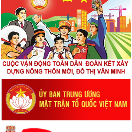
Nghị quyết số: 79-NQ/TW ngày 06/01/2026 của Bộ Chính trị Nghị
quyết 79-NQ/TW 2026, ngày 06/01/2026 của Bộ Chính trị về phát
triển kinh tế nhà nước
Quyết định số: 43/QĐ-MTTQ-BTT ngày 25/11/2025 của Uỷ ban
MTTQ tỉnh Tuyên Quang Quyết định hỗ trợ kinh phí làm mới và
sửa chữa nhà ở cho hộ thuộc Chương trình xóa nhà tạm, nhà dột
nát năm 2025
Quyết định số: 43/QĐ-MTTQ-BTT ngày 25/11/2025 của Uỷ ban
MTTQ tỉnh Tuyên Quang Quyết định hỗ trợ kinh phí làm mới và
sửa chữa nhà ở cho hộ thuộc Chương trình xóa nhà tạm, nhà dột
nát năm 2025
Quyết định số: 382/QĐ-MTTQ-BTT ngày 28/10/2025 của Uỷ ban
MTTQ tỉnh Tuyên Quang Quyết định về việc hỗ trợ kinh phí chênh
lệch đối với nhà ở thuộc 02 Chương trình mục tiêu quốc gia năm
2025, từ nguồn ủng hộ xóa nhà tạm, nhà dột nát
Loại khác số: LỜI KÊU GỌI ngày 10/10/2025 của Uỷ ban MTTQ
tỉnh Tuyên Quang LỜI KÊU GỌI ỦNG HỘ ĐỒNG BÀO BỊ THIỆT HẠI
DO BÃO SỐ 10 GÂY RA Hưởng ứng Lời kêu gọi của Đoàn Chủ tịch
Ủy ban Trung ương MTTQ Việt Nam về việc vận động ủng hộ đồng
bào khắc phục thiệt hại do cơn bão số 10 gây ra; được sự nhất trí
của Thường trực Tỉnh ủy; Ủy ban Mặt trận Tổ quốc Việt Nam tỉnh