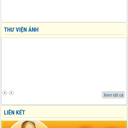
MTTQ tỉnh Tuyên Quang Hướng dẫn tuyên truyền Đại hội đại biểu
Mặt trận Tổ quốc Việt Nam cấp xã, cấp tỉnh tiến tới Đại hội đại biểu
toàn quốc Mặt trận Tổ quốc Việt Nam nhiệm kỳ 2026 - 2031
Hướng dẫn số: 06/HD-MTTQ-BTT ngày 10/09/2025 của Uỷ ban
MTTQ tỉnh Tuyên Quang Hướng dẫn tổ chức Đại hội đại biểu Mặt
THƯ VIỆN ẢNH
trận Tổ quốc Việt Nam cấp xã, nhiệm kỳ 2025 - 2030
Hướng dẫn số: 06/HD-MTTQ-BTT ngày 10/09/2025 của Uỷ ban
MTTQ tỉnh Tuyên Quang Hướng dẫn tổ chức Đại hội đại biểu Mặt
trận Tổ quốc Việt Nam cấp xã, nhiệm kỳ 2025 - 2030
Kế hoạch số: 12/KH-MTTQ-BTT ngày 10/09/2025 của Uỷ ban
MTTQ tỉnh Tuyên Quang Kế hoạch Tổ chức Đại hội đại biểu Mặt
trận Tổ quốc Việt Nam cấp xã, cấp tỉnh nhiệm kỳ 2025 - 2030
Chỉ thị số: Số 07-CT/TW ngày 13/07/2026 của Bộ Chính trị Chỉ thị
số 07-CT/TW ngày 13/7/2026 của Bộ Chính trị về "Đẩy mạnh học
tập, thực hành tư tưởng, đạo đức, phương pháp, phong cách Hồ
Xem tất cả
Chí Minh trong giai đoạn phát triển mới"
Loại khác số: 183-QĐ/TW ngày 02/06/2026 của Bộ Chính trị Quy
LIÊN KẾT
định số 183-QĐ/TW ngày 02/6/2026 của Bộ Chính trị về quản lý
biên chế của hệ thống chính trị
Quyết định số: 209/QĐ-MTTQ-BTT ngày 30/04/2026 của Uỷ ban