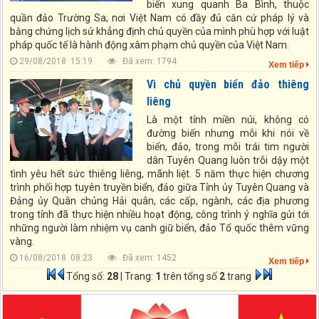
biển xung quanh Ba Bình, thuộc
quần đảo Trường Sa, nơi Việt Nam có đầy đủ căn cứ pháp lý và
bằng chứng lịch sử khẳng định chủ quyền của mình phù hợp với luật
pháp quốc tế là hành động xâm phạm chủ quyền của Việt Nam.
29/08/2018 15:19
Đã xem: 1794
Xem tiếp
Vì chủ quyền biển đảo thiêng
liêng
Là một tỉnh miền núi, không có
đường biển nhưng mỗi khi nói về
biển, đảo, trong mỗi trái tim người
dân Tuyên Quang luôn trỗi dậy một
tình yêu hết sức thiêng liêng, mãnh liệt. 5 năm thực hiện chương
trình phối hợp tuyên truyền biển, đảo giữa Tỉnh ủy Tuyên Quang và
Đảng ủy Quân chủng Hải quân, các cấp, ngành, các địa phương
trong tỉnh đã thực hiện nhiều hoạt động, công trình ý nghĩa gửi tới
Chỉ thị số: Số 07-CT/TW ngày 13/07/2026 của Bộ Chính trị Chỉ thị
những người làm nhiệm vụ canh giữ biển, đảo Tổ quốc thêm vững
số 07-CT/TW ngày 13/7/2026 của Bộ Chính trị về "Đẩy mạnh học
vàng.
tập, thực hành tư tưởng, đạo đức, phương pháp, phong cách Hồ
Chí Minh trong giai đoạn phát triển mới"
16/08/2018 08:23
Đã xem: 1452
Xem tiếp
Tổng số:
28
| Trang:
1
trên tổng số
2
trang
Loại khác số: 183-QĐ/TW ngày 02/06/2026 của Bộ Chính trị Quy
định số 183-QĐ/TW ngày 02/6/2026 của Bộ Chính trị về quản lý
biên chế của hệ thống chính trị