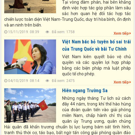
Tại vòng đàm phán, hai bên khẳng
định việc hợp tác góp phần làm sâu
sắc hơn quan hệ đối tác hợp tác
chiến lược toàn diện Việt Nam-Trung Quốc, duy trì hòa bình, ổn định
và an ninh trên biển.
15/11/2019 08:39
Đã xem: 1758
Xem tiếp
Việt Nam bác bỏ tuyên bố sai trái
của Trung Quốc về bãi Tư Chính
Việt Nam kiên quyết bảo vệ chủ
quyền và các quyền lợi hợp pháp
bằng các biện pháp mà luật pháp
quốc tế cho phép.
04/10/2019 08:14
Đã xem: 2475
Xem tiếp
Hiên ngang Trường Sa
Những ngày tháng Tư lịch sử cách
đây 44 năm, trong khí thế hào hùng
của đoàn quân tiến vào giải phóng
miền Nam, chấp hành chỉ thị của
quân ủy Trung ương, quân chủng
Hải quân đã khẩn trương chuẩn bị lực lượng bám sát tình hình,
tranh thủ thời cơ, táo bạo, bất ngờ tấn công giải phóng quần đảo