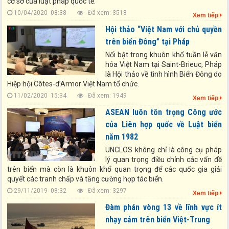
cơ sở của luật pháp quốc tế.
10/04/2020 08:38
Đã xem: 3518
Xem tiếp
Hội thảo “Việt Nam với chủ quyền
trên biển Đông” tại Pháp
Nổi bật trong khuôn khổ tuần lễ văn
hóa Việt Nam tại Saint-Brieuc, Pháp
là Hội thảo về tình hình Biển Đông do
Hiệp hội Côtes-d’Armor Việt Nam tổ chức.
11/02/2020 15:34
Đã xem: 1949
Xem tiếp
ASEAN luôn tôn trọng Công ước
của Liên hợp quốc về Luật biển
năm 1982
UNCLOS không chỉ là công cụ pháp
lý quan trọng điều chỉnh các vấn đề
trên biển mà còn là khuôn khổ quan trọng để các quốc gia giải
quyết các tranh chấp và tăng cường hợp tác biển.
29/11/2019 08:32
Đã xem: 3297
Xem tiếp
Đàm phán vòng 13 về lĩnh vực ít
nhạy cảm trên biển Việt-Trung