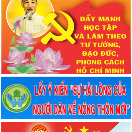
MTTQ tỉnh Tuyên Quang Quyết định về việc hỗ trợ khắc phục thiệt
hại đối với các công trình hạ tầng (đợt 1)
Quyết định số: 205/QĐ-MTTQ-BVĐ ngày 26/04/2026 của Uỷ ban
MTTQ tỉnh Tuyên Quang Quyết định về việc chi kinh phí phục vụ
Lãnh đạo Đảng, Nhà nước thăm, tặng quà gia đình chính sách,
người nghèo nhân dịp Lễ 30/4 - 1/5 năm 2026
Kế hoạch số: Số: 50/KH-MTTQ-BTT ngày 09/04/2026 của Uỷ ban
MTTQ tỉnh Tuyên Quang KẾ HOẠCH Triển khai thực hiện phong
trào thi đua “Dân vận khéo” giai đoạn 2026 - 2030
Hướng dẫn số: 06/HD-MTTQ-BTT ngày 06/04/2026 của Uỷ ban
MTTQ tỉnh Tuyên Quang HƯỚNG DẪN Tuyên truyền kết quả Hội
nghị lần thứ hai Ban Chấp hành Trung ương Đảng khóa XIV
Nghị quyết số: Nghị quyết Đại hội XIV của Đảng ngày 23/01/2026
của Bộ Chính trị Nghị quyết Đại hội XIV của Đảng
Chỉ thị số: 01-CT/TW ngày 23/01/2026 của Bộ Chính trị Chỉ thị số
01-CT/TW về nghiên cứu, học tập, quán triệt, tuyên truyền và triển
khai thực hiện Nghị quyết Đại hội XIV của Đảng
Nghị quyết số: 80-NQ/TW ngày 07/01/2026 của Bộ Chính trị Toàn
văn Nghị quyết 80-NQ/TW năm 2026 của Bộ Chính trị về phát triển
văn hoá Việt Nam