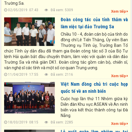
Trường Sa.
02/05/2019 07:43
Đã xem: 5309
Xem tiếp
Đoàn công tác của tỉnh thăm và
làm việc tại đảo Trường Sa
Chiều 10 - 4, đoàn cán bộ của tỉnh do
đồng chí Lê Tiến Thắng, Ủy viên Ban
Thường vụ Tỉnh ủy, Trưởng Ban Tổ
chức Tỉnh ủy dẫn đầu đã tham gia Đoàn công tác số 3 của Bộ Tư
lệnh Hải quân bắt đầu chuyến thăm, làm việc với quân và dân đảo
Trường Sa và nhà giàn DK1. Đoàn công tác gồm cán bộ, chiến sĩ,
văn nghệ sĩ các tỉnh và một số cơ quan Trung ương.
11/04/2019 17:55
Đã xem: 2116
Xem tiếp
Việt Nam đồng chủ trì cuộc họp
quốc tế về an ninh biển
Cuộc họp lần thứ 11 Nhóm giữa kỳ
Diễn đàn Khu vực ASEAN về An ninh
biển vừa kết thúc thành công tại Đà
Nẵng.
18/03/2019 08:15
Đã xem: 2285
Xem tiếp
Lễ xuất quân làm nhiệm vụ tại