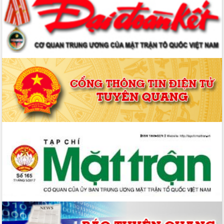
Tuyên Quang kêu gọi các cơ quan, đơn vị, tổ chức, doanh nghiệp,
cán bộ, chiến sĩ, công chức, viên chức, người lao động, nhà hảo
tâm, Nhân dân trong và ngoài tỉnh phát huy truyền thống đoàn
kết, “tương thân, tương ái”, biến khó khăn thành sức mạnh, bằng
những việc làm nghĩa tình, những tấm lòng vàng chung tay sẻ
chia, hỗ trợ, động viên cả về vật chất và tinh thần, giúp đỡ Nhân
dân và các địa phương nhanh chóng khắc phục thiệt hại, sớm ổn
định cuộc sống, khôi phục sản xuất, kinh doanh. Với tinh thần
“nhường cơm sẻ áo”, người có của góp của, người có công góp
công, có ít góp ít, có nhiều góp nhiều (mức phấn đấu chung là: cán
bộ, công chức, viên chức, chiến sĩ lực lượng vũ trang, người hưởng
lương từ
Quyết định số: 319/QĐ-MTTQ-BVĐCT ngày 07/10/2025 của Uỷ
ban MTTQ tỉnh Tuyên Quang Quyết định về việc mua nước uống,
nhu yếu phẩm thiết yếu hỗ trợ Nhân dân bị ảnh hưởng do bão số
10 gây ra (đợt 5)
Quyết định số: 316/QĐ-MTTQ-BVĐCT ngày 05/10/2025 của Uỷ
ban MTTQ tỉnh Tuyên Quang Quyết định về việc mua nước uống,
nhu yếu phẩm thiết yếu hỗ trợ Nhân dân bị ảnh hưởng do bão số
10 gây ra (đợt 4)
Hướng dẫn số: 07/KH-MTTQ-BTT ngày 17/09/2025 của Uỷ ban
MTTQ tỉnh Tuyên Quang Hướng dẫn tuyên truyền Đại hội đại biểu