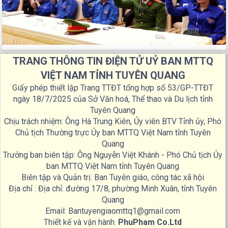
TRANG THÔNG TIN ĐIỆN TỬ UỶ BAN MTTQ
VIỆT NAM TỈNH TUYÊN QUANG
Giấy phép thiết lập Trang TTĐT tổng hợp số 53/GP-TTĐT
ngày 18/7/2025 của Sở Văn hoá, Thể thao và Du lịch tỉnh
Tuyên Quang
Chịu trách nhiệm: Ông Hà Trung Kiên, Ủy viên BTV Tỉnh ủy, Phó
Chủ tịch Thường trực Ủy ban MTTQ Việt Nam tỉnh Tuyên
Quang
Trưởng ban biên tập: Ông Nguyễn Việt Khánh - Phó Chủ tịch Ủy
ban MTTQ Việt Nam tỉnh Tuyên Quang
Biên tập và Quản trị: Ban Tuyên giáo, công tác xã hội
Địa chỉ : Địa chỉ: đường 17/8, phường Minh Xuân, tỉnh Tuyên
Quang
Email: Bantuyengiaomttq1@gmail.com
Thiết kế và vận hành:
PhuPham Co.Ltd