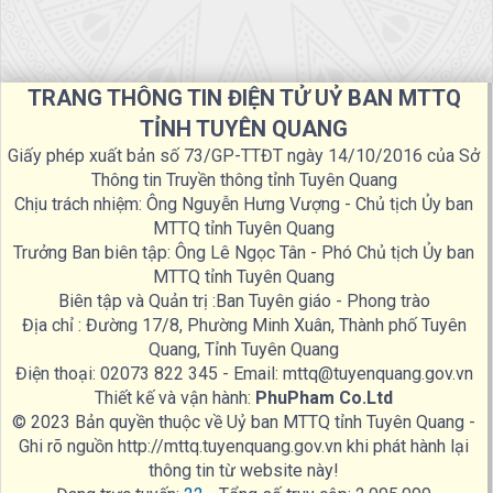
TRANG THÔNG TIN ĐIỆN TỬ UỶ BAN MTTQ
TỈNH TUYÊN QUANG
Giấy phép xuất bản số 73/GP-TTĐT ngày 14/10/2016 của Sở
Thông tin Truyền thông tỉnh Tuyên Quang
Chịu trách nhiệm: Ông Nguyễn Hưng Vượng - Chủ tịch Ủy ban
MTTQ tỉnh Tuyên Quang
Trưởng Ban biên tập: Ông Lê Ngọc Tân - Phó Chủ tịch Ủy ban
MTTQ tỉnh Tuyên Quang
Biên tập và Quản trị :Ban Tuyên giáo - Phong trào
Địa chỉ : Đường 17/8, Phường Minh Xuân, Thành phố Tuyên
Quang, Tỉnh Tuyên Quang
Điện thoại: 02073 822 345 - Email: mttq@tuyenquang.gov.vn
Thiết kế và vận hành:
PhuPham Co.Ltd
© 2023 Bản quyền thuộc về Uỷ ban MTTQ tỉnh Tuyên Quang -
Ghi rõ nguồn http://mttq.tuyenquang.gov.vn khi phát hành lại
thông tin từ website này!