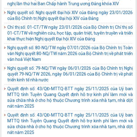
văn hoá Việt Nam
Nghị quyết số: 79-NQ/TW ngày 06/01/2026 của Bộ Chính trị Nghị
quyết 79-NQ/TW 2026, ngày 06/01/2026 của Bộ Chính trị về phát
triển kinh tế nhà nước
Quyết định số: 43/QĐ-MTTQ-BTT ngày 25/11/2025 của Uỷ ban
MTTQ tỉnh Tuyên Quang Quyết định hỗ trợ kinh phí làm mới và
sửa chữa nhà ở cho hộ thuộc Chương trình xóa nhà tạm, nhà dột
nát năm 2025
Quyết định số: 43/QĐ-MTTQ-BTT ngày 25/11/2025 của Uỷ ban
MTTQ tỉnh Tuyên Quang Quyết định hỗ trợ kinh phí làm mới và
sửa chữa nhà ở cho hộ thuộc Chương trình xóa nhà tạm, nhà dột
nát năm 2025
Quyết định số: 382/QĐ-MTTQ-BTT ngày 28/10/2025 của Uỷ ban
MTTQ tỉnh Tuyên Quang Quyết định về việc hỗ trợ kinh phí chênh
lệch đối với nhà ở thuộc 02 Chương trình mục tiêu quốc gia năm
2025, từ nguồn ủng hộ xóa nhà tạm, nhà dột nát
Loại khác số: LỜI KÊU GỌI ngày 10/10/2025 của Uỷ ban MTTQ
tỉnh Tuyên Quang LỜI KÊU GỌI ỦNG HỘ ĐỒNG BÀO BỊ THIỆT HẠI
DO BÃO SỐ 10 GÂY RA Hưởng ứng Lời kêu gọi của Đoàn Chủ tịch
Ủy ban Trung ương MTTQ Việt Nam về việc vận động ủng hộ đồng
bào khắc phục thiệt hại do cơn bão số 10 gây ra; được sự nhất trí