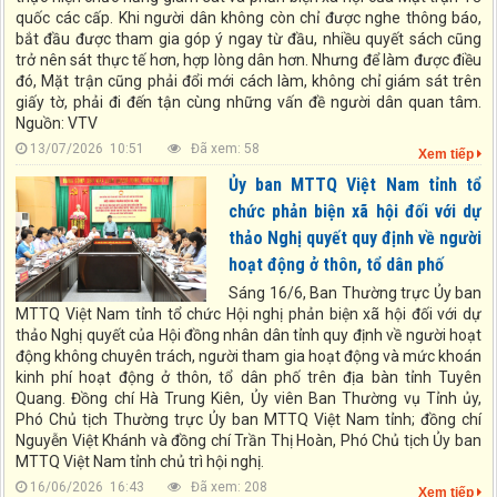
quốc các cấp. Khi người dân không còn chỉ được nghe thông báo,
bắt đầu được tham gia góp ý ngay từ đầu, nhiều quyết sách cũng
trở nên sát thực tế hơn, hợp lòng dân hơn. Nhưng để làm được điều
đó, Mặt trận cũng phải đổi mới cách làm, không chỉ giám sát trên
giấy tờ, phải đi đến tận cùng những vấn đề người dân quan tâm.
Nguồn: VTV
13/07/2026 10:51
Đã xem: 58
Xem tiếp
Ủy ban MTTQ Việt Nam tỉnh tổ
chức phản biện xã hội đối với dự
thảo Nghị quyết quy định về người
hoạt động ở thôn, tổ dân phố
Sáng 16/6, Ban Thường trực Ủy ban
MTTQ Việt Nam tỉnh tổ chức Hội nghị phản biện xã hội đối với dự
thảo Nghị quyết của Hội đồng nhân dân tỉnh quy định về người hoạt
động không chuyên trách, người tham gia hoạt động và mức khoán
kinh phí hoạt động ở thôn, tổ dân phố trên địa bàn tỉnh Tuyên
Quang. Đồng chí Hà Trung Kiên, Ủy viên Ban Thường vụ Tỉnh ủy,
Phó Chủ tịch Thường trực Ủy ban MTTQ Việt Nam tỉnh; đồng chí
Nguyễn Việt Khánh và đồng chí Trần Thị Hoàn, Phó Chủ tịch Ủy ban
MTTQ Việt Nam tỉnh chủ trì hội nghị.
16/06/2026 16:43
Đã xem: 208
Xem tiếp