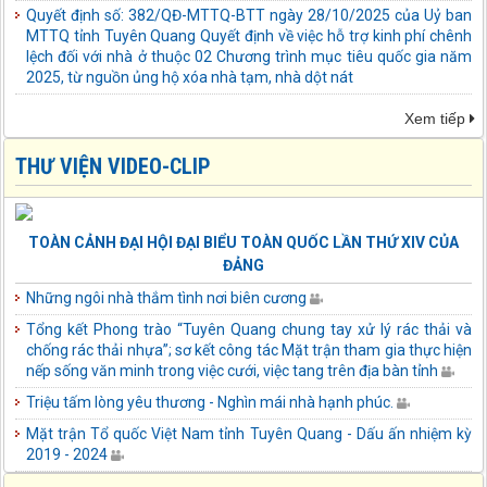
của Thường trực Tỉnh ủy; Ủy ban Mặt trận Tổ quốc Việt Nam tỉnh
Tuyên Quang kêu gọi các cơ quan, đơn vị, tổ chức, doanh nghiệp,
cán bộ, chiến sĩ, công chức, viên chức, người lao động, nhà hảo
tâm, Nhân dân trong và ngoài tỉnh phát huy truyền thống đoàn
kết, “tương thân, tương ái”, biến khó khăn thành sức mạnh, bằng
những việc làm nghĩa tình, những tấm lòng vàng chung tay sẻ
Xem tiếp
chia, hỗ trợ, động viên cả về vật chất và tinh thần, giúp đỡ Nhân
dân và các địa phương nhanh chóng khắc phục thiệt hại, sớm ổn
THƯ VIỆN VIDEO-CLIP
định cuộc sống, khôi phục sản xuất, kinh doanh. Với tinh thần
“nhường cơm sẻ áo”, người có của góp của, người có công góp
công, có ít góp ít, có nhiều góp nhiều (mức phấn đấu chung là: cán
bộ, công chức, viên chức, chiến sĩ lực lượng vũ trang, người hưởng
TOÀN CẢNH ĐẠI HỘI ĐẠI BIỂU TOÀN QUỐC LẦN THỨ XIV CỦA
lương từ
ĐẢNG
Quyết định số: 319/QĐ-MTTQ-BVĐCT ngày 07/10/2025 của Uỷ
Những ngôi nhà thắm tình nơi biên cương
ban MTTQ tỉnh Tuyên Quang Quyết định về việc mua nước uống,
nhu yếu phẩm thiết yếu hỗ trợ Nhân dân bị ảnh hưởng do bão số
Tổng kết Phong trào “Tuyên Quang chung tay xử lý rác thải và
10 gây ra (đợt 5)
chống rác thải nhựa”; sơ kết công tác Mặt trận tham gia thực hiện
nếp sống văn minh trong việc cưới, việc tang trên địa bàn tỉnh
Quyết định số: 316/QĐ-MTTQ-BVĐCT ngày 05/10/2025 của Uỷ
ban MTTQ tỉnh Tuyên Quang Quyết định về việc mua nước uống,
Triệu tấm lòng yêu thương - Nghìn mái nhà hạnh phúc.
nhu yếu phẩm thiết yếu hỗ trợ Nhân dân bị ảnh hưởng do bão số
Mặt trận Tổ quốc Việt Nam tỉnh Tuyên Quang - Dấu ấn nhiệm kỳ
10 gây ra (đợt 4)
2019 - 2024
Hướng dẫn số: 07/KH-MTTQ-BTT ngày 17/09/2025 của Uỷ ban