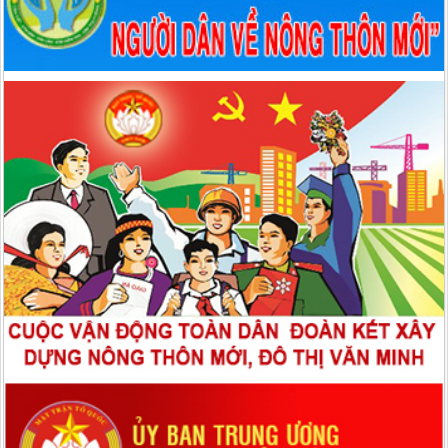
Nghị quyết số: 79-NQ/TW ngày 06/01/2026 của Bộ Chính trị Nghị
quyết 79-NQ/TW 2026, ngày 06/01/2026 của Bộ Chính trị về phát
triển kinh tế nhà nước
Quyết định số: 43/QĐ-MTTQ-BTT ngày 25/11/2025 của Uỷ ban
MTTQ tỉnh Tuyên Quang Quyết định hỗ trợ kinh phí làm mới và
sửa chữa nhà ở cho hộ thuộc Chương trình xóa nhà tạm, nhà dột
nát năm 2025
Quyết định số: 43/QĐ-MTTQ-BTT ngày 25/11/2025 của Uỷ ban
MTTQ tỉnh Tuyên Quang Quyết định hỗ trợ kinh phí làm mới và
sửa chữa nhà ở cho hộ thuộc Chương trình xóa nhà tạm, nhà dột
nát năm 2025
Quyết định số: 382/QĐ-MTTQ-BTT ngày 28/10/2025 của Uỷ ban
MTTQ tỉnh Tuyên Quang Quyết định về việc hỗ trợ kinh phí chênh
lệch đối với nhà ở thuộc 02 Chương trình mục tiêu quốc gia năm
2025, từ nguồn ủng hộ xóa nhà tạm, nhà dột nát
Loại khác số: LỜI KÊU GỌI ngày 10/10/2025 của Uỷ ban MTTQ
tỉnh Tuyên Quang LỜI KÊU GỌI ỦNG HỘ ĐỒNG BÀO BỊ THIỆT HẠI
DO BÃO SỐ 10 GÂY RA Hưởng ứng Lời kêu gọi của Đoàn Chủ tịch
Ủy ban Trung ương MTTQ Việt Nam về việc vận động ủng hộ đồng
bào khắc phục thiệt hại do cơn bão số 10 gây ra; được sự nhất trí
của Thường trực Tỉnh ủy; Ủy ban Mặt trận Tổ quốc Việt Nam tỉnh