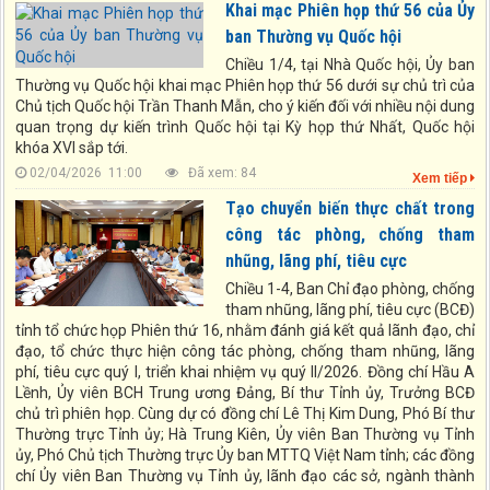
Khai mạc Phiên họp thứ 56 của Ủy
ban Thường vụ Quốc hội
Chiều 1/4, tại Nhà Quốc hội, Ủy ban
Thường vụ Quốc hội khai mạc Phiên họp thứ 56 dưới sự chủ trì của
Chủ tịch Quốc hội Trần Thanh Mẫn, cho ý kiến đối với nhiều nội dung
quan trọng dự kiến trình Quốc hội tại Kỳ họp thứ Nhất, Quốc hội
khóa XVI sắp tới.
02/04/2026 11:00
Đã xem: 84
Xem tiếp
Tạo chuyển biến thực chất trong
công tác phòng, chống tham
nhũng, lãng phí, tiêu cực
Chiều 1-4, Ban Chỉ đạo phòng, chống
tham nhũng, lãng phí, tiêu cực (BCĐ)
tỉnh tổ chức họp Phiên thứ 16, nhằm đánh giá kết quả lãnh đạo, chỉ
Chỉ thị số: Số 07-CT/TW ngày 13/07/2026 của Bộ Chính trị Chỉ thị
đạo, tổ chức thực hiện công tác phòng, chống tham nhũng, lãng
số 07-CT/TW ngày 13/7/2026 của Bộ Chính trị về "Đẩy mạnh học
phí, tiêu cực quý I, triển khai nhiệm vụ quý II/2026. Đồng chí Hầu A
tập, thực hành tư tưởng, đạo đức, phương pháp, phong cách Hồ
Lềnh, Ủy viên BCH Trung ương Đảng, Bí thư Tỉnh ủy, Trưởng BCĐ
Chí Minh trong giai đoạn phát triển mới"
chủ trì phiên họp. Cùng dự có đồng chí Lê Thị Kim Dung, Phó Bí thư
Loại khác số: 183-QĐ/TW ngày 02/06/2026 của Bộ Chính trị Quy
Thường trực Tỉnh ủy; Hà Trung Kiên, Ủy viên Ban Thường vụ Tỉnh
định số 183-QĐ/TW ngày 02/6/2026 của Bộ Chính trị về quản lý
ủy, Phó Chủ tịch Thường trực Ủy ban MTTQ Việt Nam tỉnh; các đồng
biên chế của hệ thống chính trị
chí Ủy viên Ban Thường vụ Tỉnh ủy, lãnh đạo các sở, ngành thành