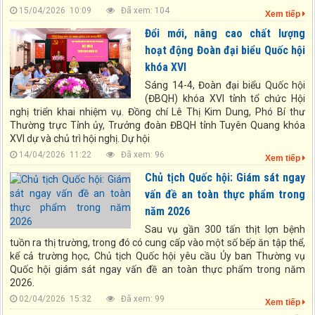
15/04/2026 10:09
Đã xem: 104
Xem tiếp
Đổi mới, nâng cao chất lượng
hoạt động Đoàn đại biểu Quốc hội
khóa XVI
Sáng 14-4, Đoàn đại biểu Quốc hội
(ĐBQH) khóa XVI tỉnh tổ chức Hội
nghị triển khai nhiệm vụ. Đồng chí Lê Thị Kim Dung, Phó Bí thư
Thường trực Tỉnh ủy, Trưởng đoàn ĐBQH tỉnh Tuyên Quang khóa
XVI dự và chủ trì hội nghị. Dự hội
14/04/2026 11:22
Đã xem: 96
Xem tiếp
Chủ tịch Quốc hội: Giám sát ngay
vấn đề an toàn thực phẩm trong
năm 2026
Sau vụ gần 300 tấn thịt lợn bệnh
tuồn ra thị trường, trong đó có cung cấp vào một số bếp ăn tập thể,
kể cả trường học, Chủ tịch Quốc hội yêu cầu Ủy ban Thường vụ
Quốc hội giám sát ngay vấn đề an toàn thực phẩm trong năm
2026.
02/04/2026 15:32
Đã xem: 99
Xem tiếp