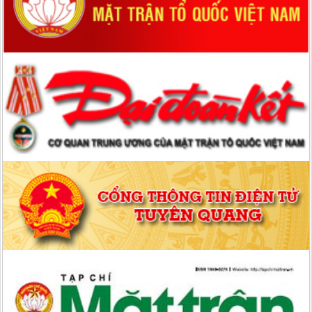
Tuyên Quang kêu gọi các cơ quan, đơn vị, tổ chức, doanh nghiệp,
cán bộ, chiến sĩ, công chức, viên chức, người lao động, nhà hảo
tâm, Nhân dân trong và ngoài tỉnh phát huy truyền thống đoàn
kết, “tương thân, tương ái”, biến khó khăn thành sức mạnh, bằng
những việc làm nghĩa tình, những tấm lòng vàng chung tay sẻ
chia, hỗ trợ, động viên cả về vật chất và tinh thần, giúp đỡ Nhân
dân và các địa phương nhanh chóng khắc phục thiệt hại, sớm ổn
định cuộc sống, khôi phục sản xuất, kinh doanh. Với tinh thần
“nhường cơm sẻ áo”, người có của góp của, người có công góp
công, có ít góp ít, có nhiều góp nhiều (mức phấn đấu chung là: cán
bộ, công chức, viên chức, chiến sĩ lực lượng vũ trang, người hưởng
lương từ
Quyết định số: 319/QĐ-MTTQ-BVĐCT ngày 07/10/2025 của Uỷ
ban MTTQ tỉnh Tuyên Quang Quyết định về việc mua nước uống,
nhu yếu phẩm thiết yếu hỗ trợ Nhân dân bị ảnh hưởng do bão số
10 gây ra (đợt 5)
Quyết định số: 316/QĐ-MTTQ-BVĐCT ngày 05/10/2025 của Uỷ
ban MTTQ tỉnh Tuyên Quang Quyết định về việc mua nước uống,
nhu yếu phẩm thiết yếu hỗ trợ Nhân dân bị ảnh hưởng do bão số
10 gây ra (đợt 4)
Hướng dẫn số: 07/KH-MTTQ-BTT ngày 17/09/2025 của Uỷ ban
MTTQ tỉnh Tuyên Quang Hướng dẫn tuyên truyền Đại hội đại biểu