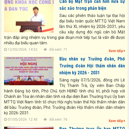
Cán bộ Mặt trận cần hơn nữa sự
sắc sảo trong phản biện
Sau các phiên thảo luận tại Đại hội
đại biểu toàn quốc MTTQ Việt Nam
lần thứ XI, nhiệm kỳ 2026-2031, yêu
cầu xây dựng đội ngũ cán bộ Mặt
trận đáp ứng nhiệm vụ trong giai đoạn mới tiếp tục là vấn đề được
nhiều đại biểu quan tâm.
12/05/2026 14:52
Đã xem: 71
Xem tiếp
Bầu nhân sự Trưởng đoàn, Phó
Trưởng đoàn Hội thẩm nhân dân
nhiệm kỳ 2026 - 2031
Sáng ngày 07/5/2026, đồng chí Lê
Thị Thanh Trà, Ủy viên Ban Chấp
hành Đảng bộ tỉnh, Phó Chủ tịch HĐND tỉnh chủ trì, phối hợp với
Chánh án Tòa án nhân dân tỉnh và đại diện Ban Thường trực Ủy ban
MTTQ Việt Nam tỉnh tổ chức Hội nghị toàn thể Hội thẩm nhân dân
để bầu Trưởng đoàn, Phó Trưởng đoàn Hội thẩm nhân dân nhiệm
kỳ 2026-2031.
07/05/2026 12:43
Đã xem: 76
Xem tiếp
Ban Thường trực Ủy ban MTTQ