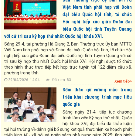
Việt Nam tỉnh phối hợp với Đoàn
đại biểu Quốc hội tỉnh, tổ chức
Hội nghị tiếp xúc giữa Đoàn đại
biểu Quốc hội tỉnh Tuyên Quang
với cử tri sau kỳ họp thứ nhất Quốc hội khóa XVI.
Sáng 29-4, tại phường Hà Giang 2, Ban Thường trực Ủy ban MTTQ
Việt Nam tỉnh phối hợp với Đoàn đại biểu Quốc hội tỉnh, tổ chức Hội
nghị tiếp xúc giữa Đoàn đại biểu Quốc hội tỉnh Tuyên Quang với cử
tri sau kỳ họp thứ nhất Quốc hội khóa XVI. Hội nghị được tổ chức
theo hình thức trực tiếp kết hợp trực tuyến tới 122 điểm cầu xã,
phường trong tỉnh.
29/04/2026 14:04
Đã xem: 83
Xem tiếp
Sớm tháo gỡ vướng mắc trong
triển khai chương trình mục tiêu
quốc gia
Sáng ngày 21-4, tiếp tục chương
trình làm việc Kỳ họp thứ nhất, Quốc
hội khóa XVI, đại biểu đã thảo luận
tại hội trường về đánh giá bổ sung kết quả thực hiện kế hoạch phát
triển kinh tế - xã hội và ngân sách nhà nước năm 2025; tình hình