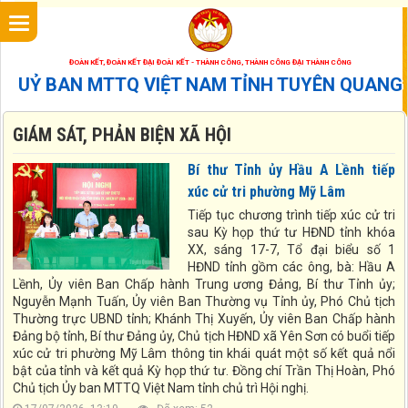
ĐOÀN KẾT, ĐOÀN KẾT ĐẠI ĐOÀI KẾT - THÀNH CÔNG, THÀNH CÔNG ĐẠI THÀNH CÔNG
UỶ BAN MTTQ VIỆT NAM TỈNH TUYÊN QUANG
GIÁM SÁT, PHẢN BIỆN XÃ HỘI
Bí thư Tỉnh ủy Hầu A Lềnh tiếp
xúc cử tri phường Mỹ Lâm
Tiếp tục chương trình tiếp xúc cử tri
sau Kỳ họp thứ tư HĐND tỉnh khóa
XX, sáng 17-7, Tổ đại biểu số 1
HĐND tỉnh gồm các ông, bà: Hầu A
Lềnh, Ủy viên Ban Chấp hành Trung ương Đảng, Bí thư Tỉnh ủy;
Nguyễn Mạnh Tuấn, Ủy viên Ban Thường vụ Tỉnh ủy, Phó Chủ tịch
Thường trực UBND tỉnh; Khánh Thị Xuyến, Ủy viên Ban Chấp hành
Đảng bộ tỉnh, Bí thư Đảng ủy, Chủ tịch HĐND xã Yên Sơn có buổi tiếp
xúc cử tri phường Mỹ Lâm thông tin khái quát một số kết quả nổi
bật của tỉnh và kết quả Kỳ họp thứ tư. Đồng chí Trần Thị Hoàn, Phó
Chủ tịch Ủy ban MTTQ Việt Nam tỉnh chủ trì Hội nghị.