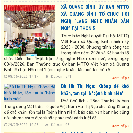
XÃ QUANG BÌNH: ỦY BAN MTTQ
XÃ QUANG BÌNH TỔ CHỨC HỘI
NGHỊ “LẮNG NGHE NHÂN DÂN
NÓI” TẠI THÔN 5
Thực hiện Nghị quyết Đại hội MTTQ
Việt Nam xã Quang Bình nhiệm kỳ
2025 - 2030, Chương trình công tác
trọng tâm năm 2026 và Kế hoạch tổ
chức Diễn đàn “Mặt trận lắng nghe Nhân dân nói”, sáng ngày
08/6/2026, Ban Thường trực Ủy ban MTTQ Việt Nam xã Quang
Bình tổ chức Hội nghị “Lắng nghe Nhân dân nói” tại thôn 5.
08/06/2026 14:17
Đã xem: 541
Xem tiếp
Bà Hà Thị Nga: Không để khó
khăn, tồn tại là 'bệnh kinh niên'
Phó Chủ tịch - Tổng Thư ký Ủy ban
Trung ương Mặt trận Tổ quốc Việt Nam Hà Thị Nga cho rằng: Không
để khó khăn, tồn tại là "bệnh kinh niên", báo cáo, văn bản nào cũng
nói, nhưng chưa được khắc phục một cách triệt để.
29/05/2026 16:53
Đã xem: 63
Xem tiếp