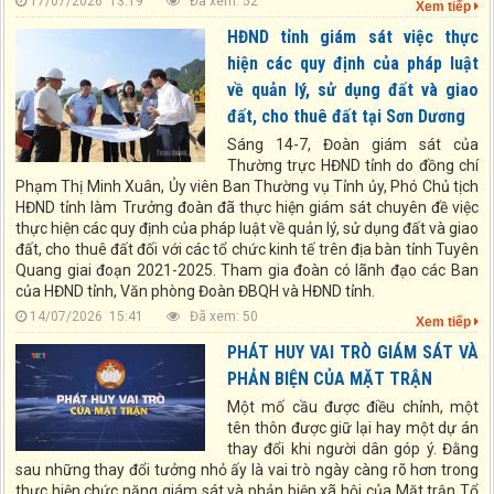
17/07/2026 13:19
Đã xem: 52
Xem tiếp
HĐND tỉnh giám sát việc thực
hiện các quy định của pháp luật
về quản lý, sử dụng đất và giao
đất, cho thuê đất tại Sơn Dương
Sáng 14-7, Đoàn giám sát của
Thường trực HĐND tỉnh do đồng chí
Phạm Thị Minh Xuân, Ủy viên Ban Thường vụ Tỉnh ủy, Phó Chủ tịch
HĐND tỉnh làm Trưởng đoàn đã thực hiện giám sát chuyên đề việc
thực hiện các quy định của pháp luật về quản lý, sử dụng đất và giao
đất, cho thuê đất đối với các tổ chức kinh tế trên địa bàn tỉnh Tuyên
Quang giai đoạn 2021-2025. Tham gia đoàn có lãnh đạo các Ban
của HĐND tỉnh, Văn phòng Đoàn ĐBQH và HĐND tỉnh.
14/07/2026 15:41
Đã xem: 50
Xem tiếp
PHÁT HUY VAI TRÒ GIÁM SÁT VÀ
PHẢN BIỆN CỦA MẶT TRẬN
Một mố cầu được điều chỉnh, một
tên thôn được giữ lại hay một dự án
thay đổi khi người dân góp ý. Đằng
sau những thay đổi tưởng nhỏ ấy là vai trò ngày càng rõ hơn trong
thực hiện chức năng giám sát và phản biện xã hội của Mặt trận Tổ