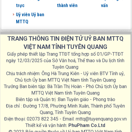
trực
thành viên
vấn
Uỷ viên Uỷ ban
MTTQ
TRANG THÔNG TIN ĐIỆN TỬ UỶ BAN MTTQ
VIỆT NAM TỈNH TUYÊN QUANG
Giấy phép thiết lập Trang TTĐT tổng hợp số 01/GP-TTĐT
ngày 12/03/2025 của Sở Văn hoá, Thể thao và Du lịch tỉnh
Tuyên Quang
Chịu trách nhiệm: Ông Hà Trung Kiên - Uỷ viên BTV Tỉnh uỷ,
Chủ tịch Ủy ban MTTQ Việt Nam tỉnh Tuyên Quang
Trưởng Ban biên tập: Bà Trần Thị Hoàn - Phó Chủ tịch Ủy ban
MTTQ Việt Nam tỉnh Tuyên Quang
Biên tập và Quản trị :Ban Tuyên giáo - Phong trào
Địa chỉ : Đường 17/8, Phường Minh Xuân, Thành phố Tuyên
Quang, Tỉnh Tuyên Quang
Điện thoại: 02073 822 345 - Email: mttq@tuyenquang.gov.vn
Thiết kế và vận hành:
PhuPham Co.Ltd
© 2023 Bản quyền thuộc về Uỷ ban MTTQ Việt Nam tỉnh