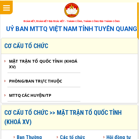
<
ĐOÀN KẾT, ĐOÀN KẾT ĐẠI ĐOÀI KẾT - THÀNH CÔNG, THÀNH CÔNG ĐẠI THÀNH CÔNG
UỶ BAN MTTQ VIỆT NAM TỈNH TUYÊN QUANG
CƠ CẤU TỔ CHỨC
MẶT TRẬN TỔ QUỐC TỈNH (KHOÁ
XV)
PHÒNG/BAN TRỰC THUỘC
MTTQ CÁC HUYỆN/TP
CƠ CẤU TỔ CHỨC >> MẶT TRẬN TỔ QUỐC TỈNH
(KHOÁ XV)
Ban Thường
Các tổ chức
Hội đồng tư